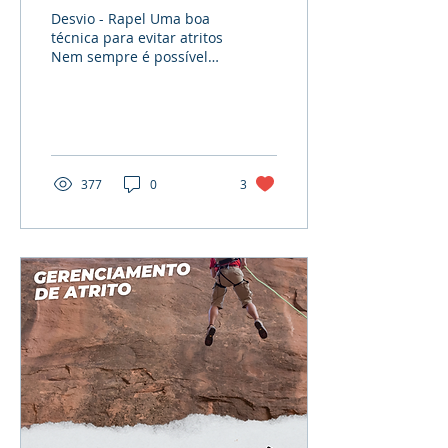
Desvio - Rapel Uma boa
técnica para evitar atritos
Nem sempre é possível
instalar ancoragens que
direcionam as cordas
para descidas limp...
377
0
3