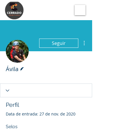
Mais ações
Seguir
Escritor
Ávila
Projeto Canionismo
+
4
Perfil
Data de entrada: 27 de nov. de 2020
Selos