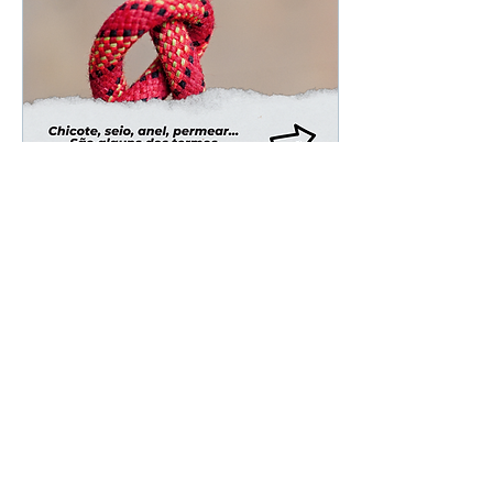
27 de jul. de 2022
∙
1
min
Terminologia das
Cordas
Chicote, seio, anel,
permear... São alguns
dos termos utilizados
para indicar partes ou
ações com as cordas.
Conheça os termos
utilizados q
1014
0
5