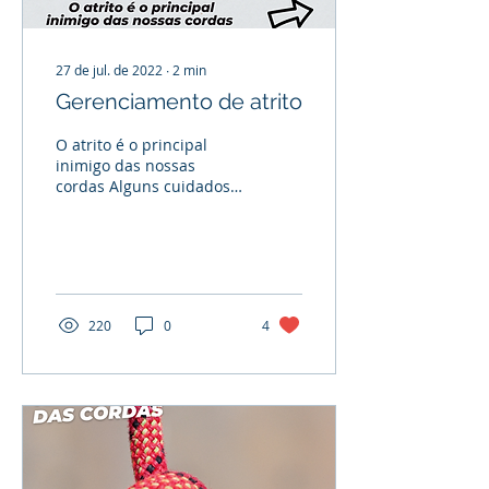
27 de jul. de 2022
∙
2
min
Gerenciamento de atrito
O atrito é o principal
inimigo das nossas
cordas Alguns cuidados e
formas de
gerenciamento de atrito
A fricção contra as
rochas Quando esc
220
0
4