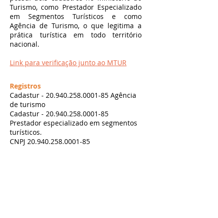
Turismo, como Prestador Especializado
em Segmentos Turísticos e como
Agência de Turismo, o que legitima a
prática turística em todo território
nacional.
Link para verificação junto ao MTUR
Registros
Cadastur -
20.940.258.0001-85
Agência
de turismo
Cadastur -
20.940.258.0001-85
Prestador especializado em segmentos
turísticos.
​CNPJ
20.940.258.0001-85
Cerrado Vertical
Registro Ministério do Turismo
20.940.258.0001-85
CNPJ
20.940.258.0001-85
SHVP ch16 lt 23 rua 4c -
Entregas 5 dias úteis Brasília
contato@cerradovertical.com
-
(61) 98125-