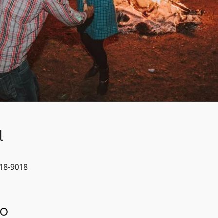
l
618-9018
to