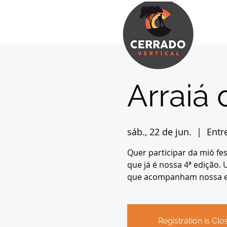
Arraiá 
sáb., 22 de jun.
  |  
Entr
Quer participar da mió fe
que já é nossa 4ª edição.
que acompanham nossa eq
Registration is Clo