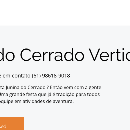
Início
Sobre
Inscrições
Destinos
Con
do Cerrado Verti
e em contato (61) 98618-9018
sta Junina do Cerrado ? Então vem com a gente
 Uma grande festa que já é tradição para todos
uipe em atividades de aventura.
sed