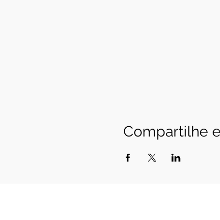
Compartilhe e
Cerrado Vertical
Registro Ministério do Turismo 20.940
CNPJ 20.940.258.0001-85
SHVP ch16 lt 23 rua