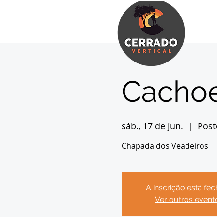
Cachoe
sáb., 17 de jun.
  |  
Post
Chapada dos Veadeiros
A inscrição está fe
Ver outros event