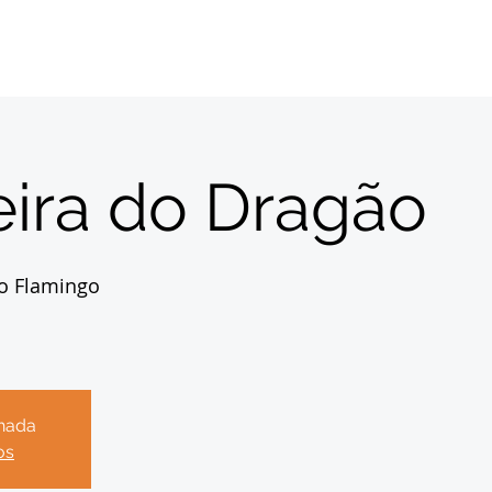
Início
Sobre
Inscrições
Destinos
Con
ira do Dragão
o Flamingo
chada
os