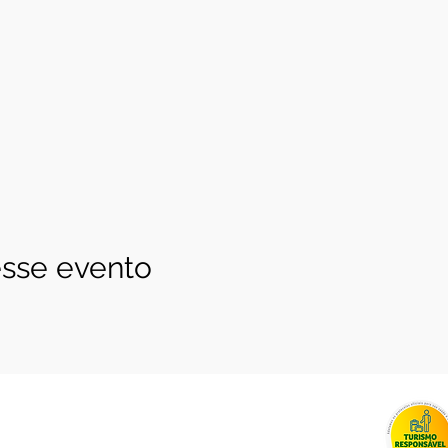
sse evento
.258.0001-85
 4c - Entregas 5 dias úteis Brasília