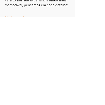
Para tornar sua experiência ainda mais 
memorável, pensamos em cada detalhe:
Mostrar mais
Compartilhe esse evento
Cerrado Vertical
Registro Ministério do Turismo
20.940.258.0001-85
CNPJ
20.940.258.0001-85
SHVP ch16 lt 23 rua 4c -
Entregas 5 dias úteis Brasília
contato@cerradovertical.com
-
(61) 98125-
5328
Política de Cancelamento