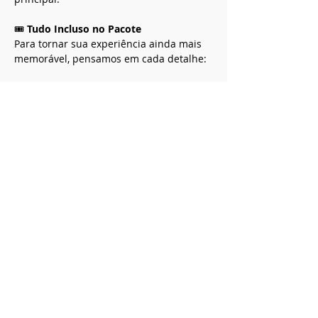
🎟️ 
Tudo Incluso no Pacote
Para tornar sua experiência ainda mais 
memorável, pensamos em cada detalhe:
Mostrar mais
Compartilhe esse evento
Cerrado Vertical
Registro Ministério do Turismo
20.940.258.0001-85
CNPJ
20.940.258.0001-85
SHVP ch16 lt 23 rua 4c -
Entregas 5 dias úteis Brasília