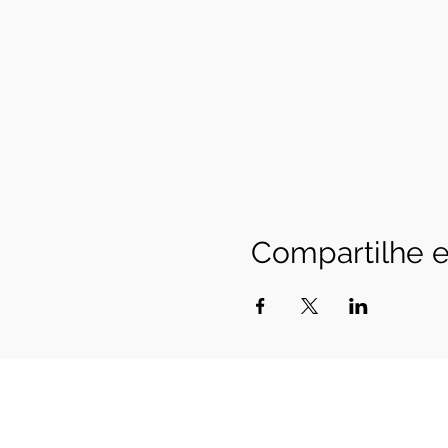
Compartilhe e
Cerrado Vertical
Registro Ministério do Turismo 20.940
CNPJ 20.940.258.0001-85
SHVP ch16 lt 23 rua