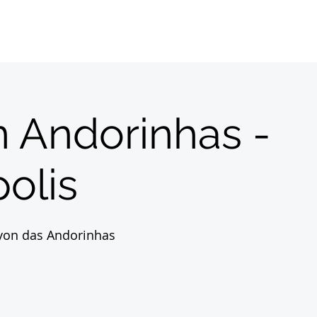
Início
Sobre
Inscrições
Destinos
Con
 Andorinhas -
olis
yon das Andorinhas