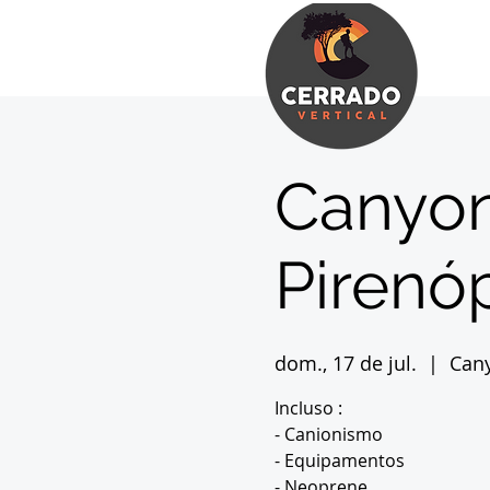
Canyon
Pirenóp
dom., 17 de jul.
  |  
Can
Incluso :
- Canionismo
- Equipamentos
- Neoprene