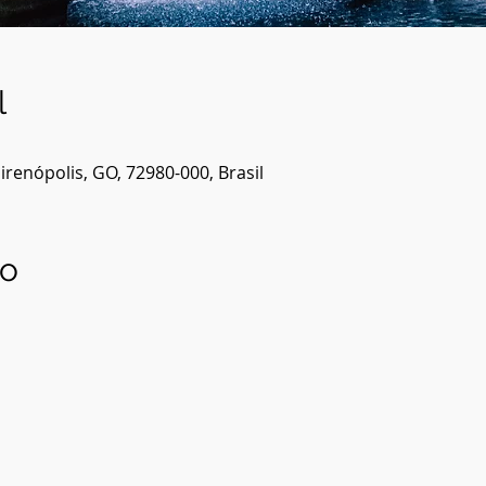
l
renópolis, GO, 72980-000, Brasil
to