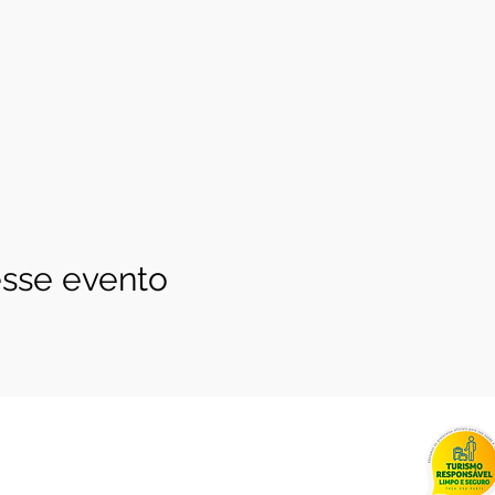
sse evento
.258.0001-85
 4c - Entregas 5 dias úteis Brasília