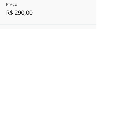
Preço
R$ 290,00
Esse evento está esgotado.
Compartilhe esse evento
Cerrado Vertical
Registro Ministério do Turismo
20.940.258.0001-85
CNPJ
20.940.258.0001-85
SHVP ch16 lt 23 rua 4c -
Entregas 5 dias úteis Brasília
contato@cerradovertical.com
-
(61) 98125-