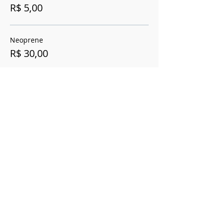
R$ 5,00
Neoprene
R$ 30,00
Mais preços (2)
Esse evento está esgotado.
Compartilhe esse evento
Cerrado Vertical
Registro Ministério do Turismo
20.940.258.0001-85