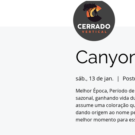
Canyon
sáb., 13 de jan.
  |  
Post
Melhor Época, Período de
sazonal, ganhando vida d
assume uma coloração que
dando origem ao nome pec
melhor momento para ess