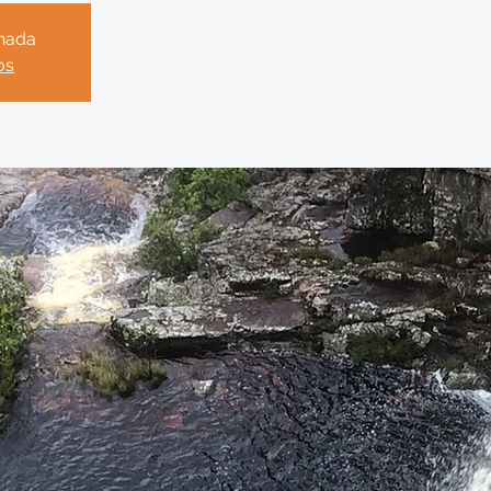
chada
os