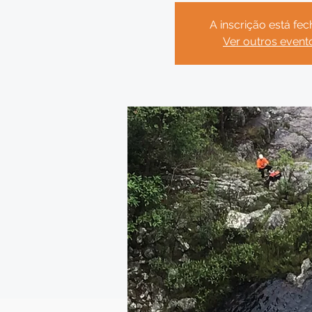
A inscrição está fe
Ver outros event