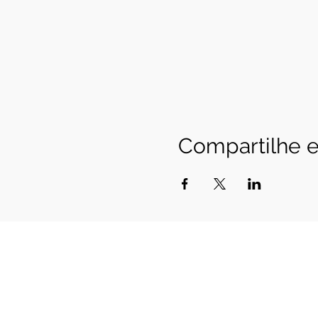
Compartilhe e
Cerrado Vertical
Registro Ministério do Turismo 20.940
CNPJ 20.940.258.0001-85
SHVP ch16 lt 23 rua
contato@cerradovertical.com
- (61) 98
Política de Cancelamento