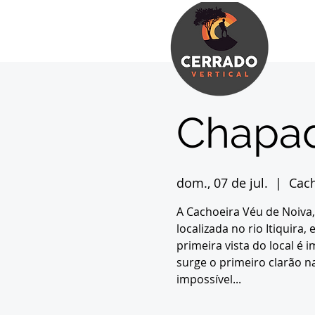
Chapad
dom., 07 de jul.
  |  
Cach
A Cachoeira Véu de Noiva,
localizada no rio Itiquira,
primeira vista do local é 
surge o primeiro clarão n
impossível...