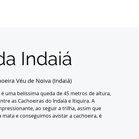
Início
Sobre
Inscrições
Destinos
Con
a Indaiá
oeira Véu de Noiva (Indaiá)
 é uma belíssima queda de 45 metros de altura,
 entre as Cachoeiras do Indaiá e Itiquira. A
impressionante, ao seguir a trilha, assim que
a mata e conseguimos avistar a cachoeira, é