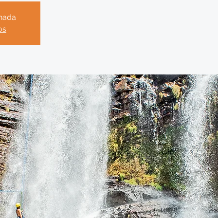
chada
os