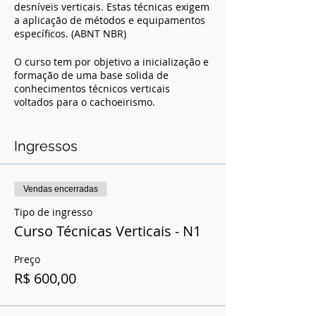
desníveis verticais. Estas técnicas exigem
a aplicação de métodos e equipamentos
específicos. (ABNT NBR)
O curso tem por objetivo a inicialização e
formação de uma base solida de
conhecimentos técnicos verticais
voltados para o cachoeirismo.
Duração: 30h (divididos em 3 dias)
Ingressos
Datas: 07, 08 e 14 de Outubro
Ementa:
Vendas encerradas
01. Doutrina da Segurança
Tipo de ingresso
Curso Técnicas Verticais - N1
Generalidades
Análise e Avaliação de Riscos
Mitigação dos riscos
Preço
Segurança dos participantes
R$ 600,00
Segurança feita por cima
Segurança feita por baixo
Alto segurança