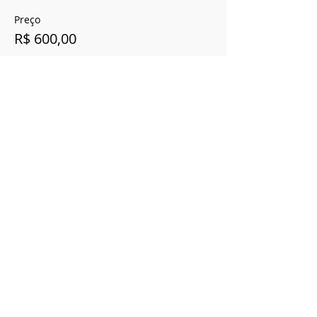
Preço
R$ 600,00
Compartilhe esse evento
Cerrado Vertical
Registro Ministério do Turismo
20.940.258.0001-85
CNPJ
20.940.258.0001-85
SHVP ch16 lt 23 rua 4c -
Entregas 5 dias úteis Brasília
contato@cerradovertical.com
-
(61) 98125-
5328