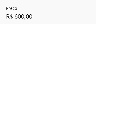
Preço
R$ 600,00
Compartilhe esse evento
Cerrado Vertical
Registro Ministério do Turismo
20.940.258.0001-85
CNPJ
20.940.258.0001-85
SHVP ch16 lt 23 rua 4c -
Entregas 5 dias úteis Brasília
contato@cerradovertical.com
-
(61) 98125-
5328