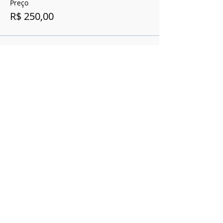
Preço
R$ 250,00
Esse evento está esgotado.
Compartilhe esse evento
Cerrado Vertical
Registro Ministério do Turismo
20.940.258.0001-85
CNPJ
20.940.258.0001-85
SHVP ch16 lt 23 rua 4c -
Entregas 5 dias úteis Brasília
contato@cerradovertical.com
-
(61) 98125-