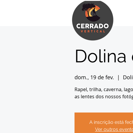
Dolina
dom., 19 de fev.
  |  
Dol
Rapel, trilha, caverna, la
as lentes dos nossos fotó
A inscrição está fe
Ver outros event