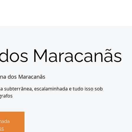
Início
Sobre
Inscrições
Destinos
Con
 dos Maracanãs
ina dos Maracanãs
goa subterrânea, escalaminhada e tudo isso sob
grafos
chada
os