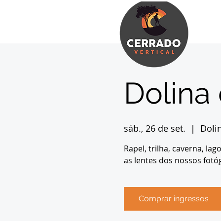
Dolina
sáb., 26 de set.
  |  
Doli
Rapel, trilha, caverna, la
as lentes dos nossos fotó
Comprar ingressos