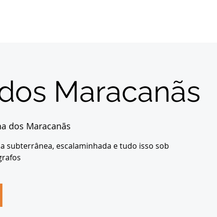
Início
Sobre
Inscrições
Destinos
Con
 dos Maracanãs
na dos Maracanãs
goa subterrânea, escalaminhada e tudo isso sob
grafos