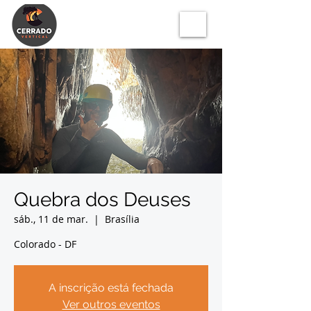
Quebra dos Deuses
sáb., 11 de mar.
  |  
Brasília
Colorado - DF
A inscrição está fechada
Ver outros eventos