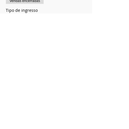
Vendas encerradas
Tipo de ingresso
Cachoeira do Retiro
Preço
Sem transporte
R$ 300,00
Compartilhe esse evento