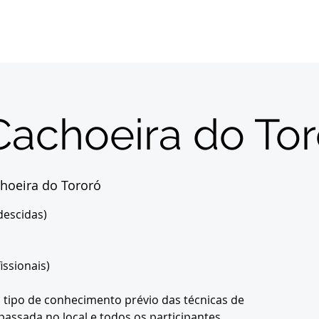
Início
Sobre
Inscrições
Destinos
Con
Cachoeira do Tor
hoeira do Tororó
descidas)
issionais)
tipo de conhecimento prévio das técnicas de
passada no local e todos os participantes