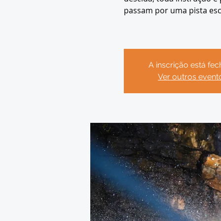
passam por uma pista esc
A inscrição está fe
Ver outros event