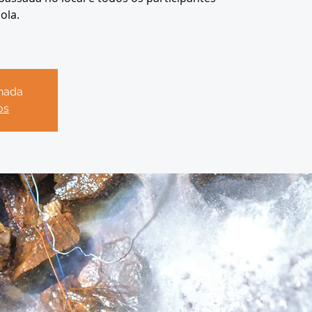
ola.
chada
os