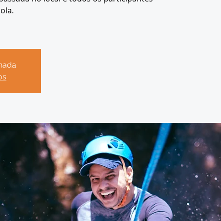
ola.
chada
os