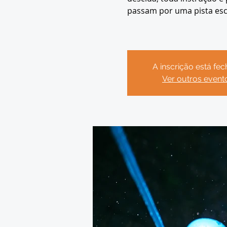
passam por uma pista esc
A inscrição está fe
Ver outros event