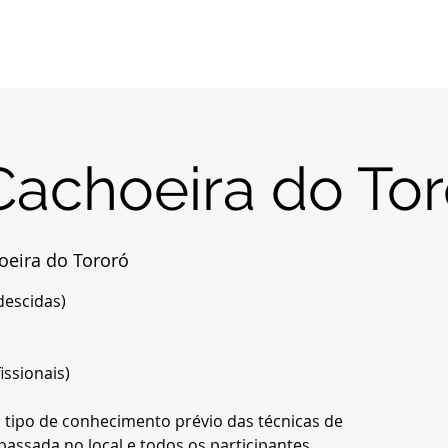
Início
Sobre
Inscrições
Destinos
Con
Cachoeira do Tor
oeira do Tororó
descidas)
issionais)
tipo de conhecimento prévio das técnicas de
passada no local e todos os participantes