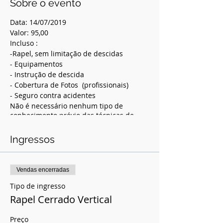
Sobre o evento
Data: 14/07/2019
Valor: 95,00
Incluso :
-Rapel, sem limitação de descidas
- Equipamentos
- Instrução de descida
- Cobertura de Fotos (profissionais)
- Seguro contra acidentes
​Não é necessário nenhum tipo de
conhecimento prévio das técnicas de
descida, toda instrução e passada no
local e todos os participantes passam por
Ingressos
uma pista escola.
Ponto de encontro:
Estacionamento da Cachoeira
Vendas encerradas
Transporte: Não Incluso
07:00 horas
Tipo de ingresso
Inscrição garantida mediante
Rapel Cerrado Vertical
confirmação do pagamento
Preço