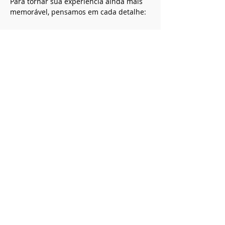
Para tornar sua experiência ainda mais 
memorável, pensamos em cada detalhe:
Saiba Mais >
Compartilhe este evento
Vertical Savannah
Registration Ministry of Tourism
20.940.258.0001-85
CNPJ
20.940.258.0001-85
SHVP ch16 lt 23 rua 4c -
Delivery 5 working days Brasília&nbsp;
contato@cerradovertical.com
&nbsp; -
(61)
99816-8502