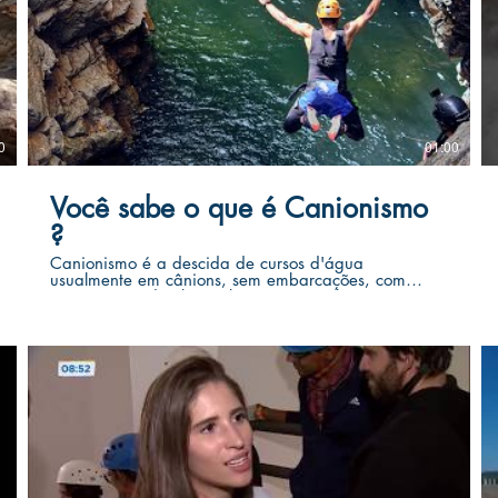
0
01:00
Você sabe o que é Canionismo
?
Canionismo é a descida de cursos d'água
usualmente em cânions, sem embarcações, com
transposição de obstáculos aquáticos, horizontais ou
verticais. - ABNT NBR 15400:2020. Quer viver essa
aventura ? Inscrições: www.cerradovertical.com