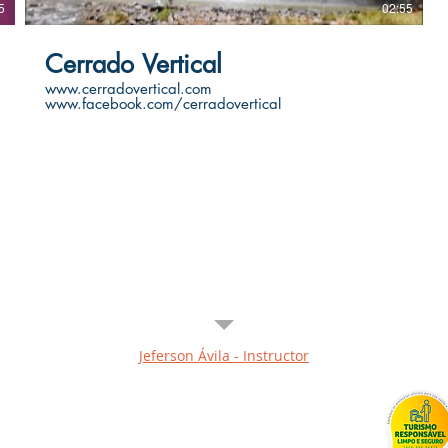
5
02:55
Cerrado Vertical
www.cerradovertical.com
www.facebook.com/cerradovertical
t portray the adrenaline felt on the skin, nor the splendid beauty of th
it deserves&quot;
Jeferson Ávila - Instructor
0.258.0001-85
4c - Delivery 5 working days Brasília&nbsp;