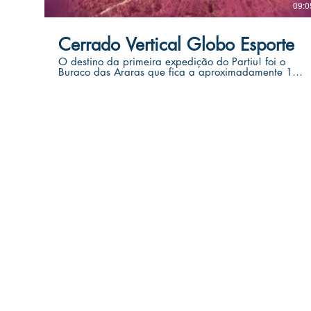
09:0
Cerrado Vertical Globo Esporte
O destino da primeira expedição do Partiu! foi o
Buraco das Araras que fica a aproximadamente 120
km de Brasília com a equipe Cerrado Vertical.
&quot;Videos and photos canno
Vertical Savannah
Registration Ministry of Tourism 20.94
CNPJ 20.940.258.0001-85
SHVP ch16 lt 23 rua 