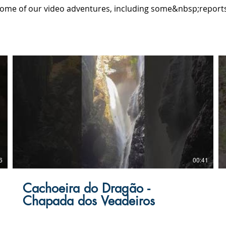
ome of our video adventures, including some&nbsp;reports
6
00:41
Cachoeira do Dragão -
Chapada dos Veadeiros