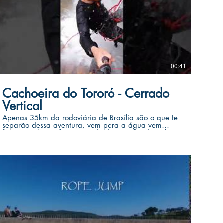
00:41
Cachoeira do Tororó - Cerrado
Vertical
Apenas 35km da rodoviária de Brasília são o que te
separão dessa aventura, vem para a água vem
fazer rapel. Escolha seu modo de viver! #adrenalina
www.cerradovertical.com