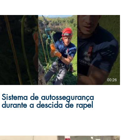
debreáveis, capazes de serem liberadas mesmo sob
tensão. Essas ancoragens desempenham um papel
fundamental ao facilitar os procedimentos e
minimizar os riscos envolvidos. O método canyoning
sem dúvidas é uma das melhores opções de
ancoragem debreáveis, os benéficos que ela
proporciona são vários tais como: Facilidade no
controle da descida Travamento unindo os pontos
Menor desgaste da corda Evita torções da corda
Fácil travamento
00:26
Sistema de autossegurança
durante a descida de rapel