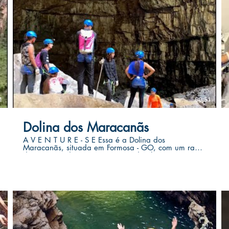
1
00:51
Dolina dos Maracanãs
A V E N T U R E - S E Essa é a Dolina dos
Maracanãs, situada em Formosa - GO, com um rapel
de aproximadamente 70 metros de altura e uma
gruta de água cristalina em seu interior. Agora você
pode viver essa aventura. Vagas limitadas Inscrições
no nosso site: www.cerradovertical.com