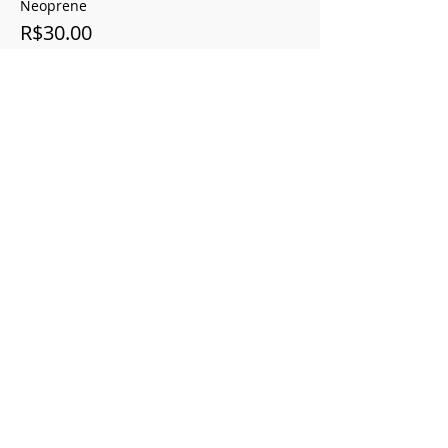
Neoprene
R$30.00
Compartilhe este evento
Vertical Savannah
Registration Ministry of Tourism
20.940.258.0001-85
CNPJ
20.940.258.0001-85
SHVP ch16 lt 23 rua 4c -
Delivery 5 working days Brasília&nbsp;
contato@cerradovertical.com
&nbsp; -
(61)
99816-8502