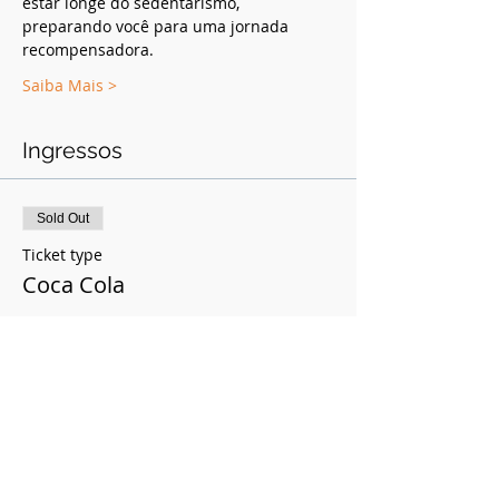
estar longe do sedentarismo, 
preparando você para uma jornada 
recompensadora.
Saiba Mais >
Ingressos
Sold Out
Ticket type
Coca Cola
Price
R$370.00
This event is sold out