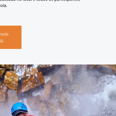
ola.
chada
os