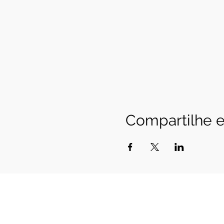
Compartilhe e
Vertical Savannah
Registration Ministry of Tourism 20.94
CNPJ 20.940.258.0001-85
SHVP ch16 lt 23 rua 
contato@cerradovertical.com
&nbsp; - 