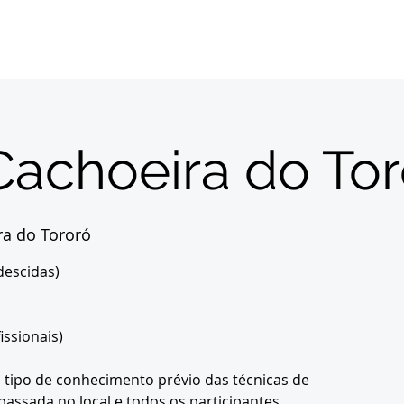
Home
Sobre
About us
Registrations
Cachoeira do Tor
ra do Tororó
descidas)
issionais)
tipo de conhecimento prévio das técnicas de
passada no local e todos os participantes