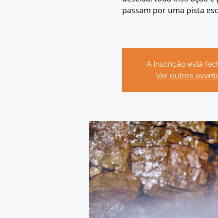
passam por uma pista esc
A inscrição está fe
Ver outros event