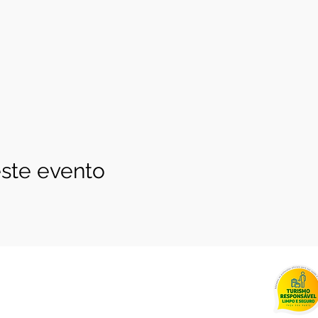
ste evento
0.258.0001-85
4c - Delivery 5 working days Brasília&nbsp;
(61) 99816-8502