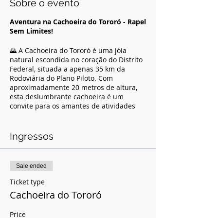
Sobre o evento
Aventura na Cachoeira do Tororó - Rapel
Sem Limites!
🌄 A Cachoeira do Tororó é uma jóia
natural escondida no coração do Distrito
Federal, situada a apenas 35 km da
Rodoviária do Plano Piloto. Com
aproximadamente 20 metros de altura,
esta deslumbrante cachoeira é um
convite para os amantes de atividades
radicais e da natureza.
🎟️
Incluso :
Ingressos
- Rapel, sem limitação de descidas
- Equipamentos
- Instrutores é guias
Sale ended
- Cobertura de Fotos (profissionais)
Ticket type
- Seguro Aventura
Cachoeira do Tororó
Valor: 130,00
Price