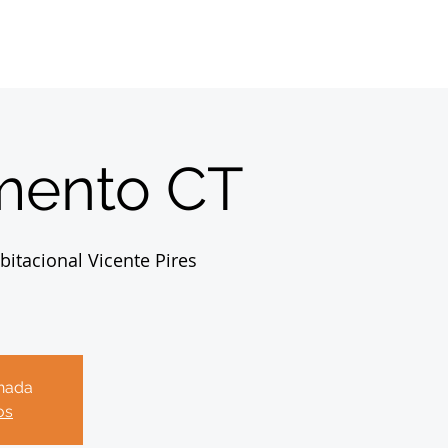
Home
Sobre
About us
Registrations
mento CT
bitacional Vicente Pires
chada
os