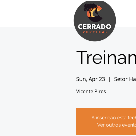
Treina
Sun, Apr 23
  |  
Setor Ha
Vicente Pires
A inscrição está fe
Ver outros event