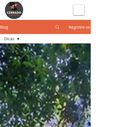
Blog
Registre-se
Dicas
Todos
posts
Cerrado
Vertical
Técnicas
e
Equipamentos
Dicas