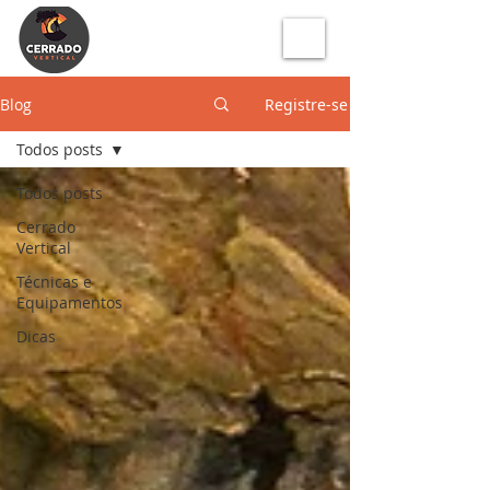
Blog
Registre-se
Todos posts
Todos posts
Cerrado
Vertical
Técnicas e
Equipamentos
Dicas