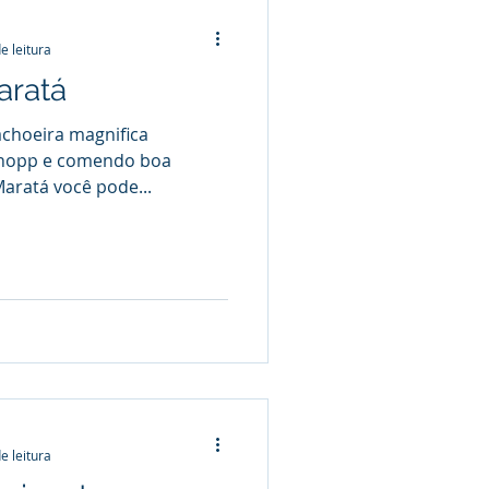
e leitura
aratá
achoeira magnifica
hopp e comendo boa
aratá você pode...
e leitura