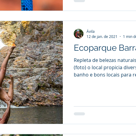
Ávila
12 de jan. de 2021
1 min d
Ecoparque Barr
Repleta de belezas naturai
(foto) o local propicia dive
banho e bons locais para re