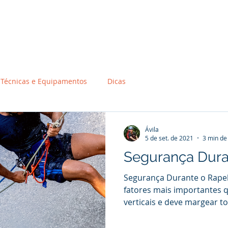
Início
Sobre
Inscrições
Destinos
Con
Técnicas e Equipamentos
Dicas
Ávila
5 de set. de 2021
3 min de 
Segurança Dura
Segurança Durante o Rape
fatores mais importantes 
verticais e deve margear tod