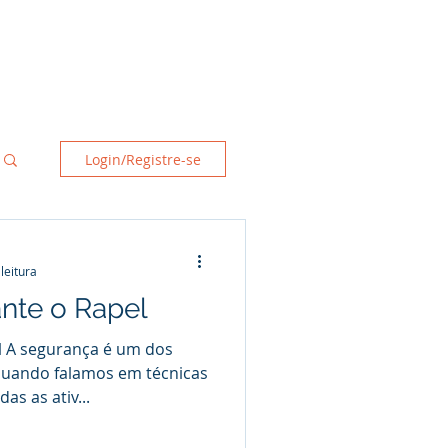
tato
Blog
Login
Mais
Login/Registre-se
leitura
nte o Rapel
l A segurança é um dos
quando falamos em técnicas
as as ativ...