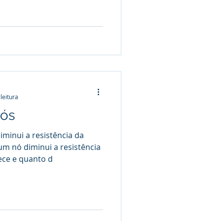
leitura
ós
inui a resistência da
um nó diminui a resistência
ece e quanto d