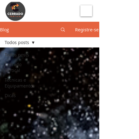
Blog
Registre-se
Todos posts
Todos posts
Cerrado
Vertical
Técnicas e
Equipamentos
Dicas