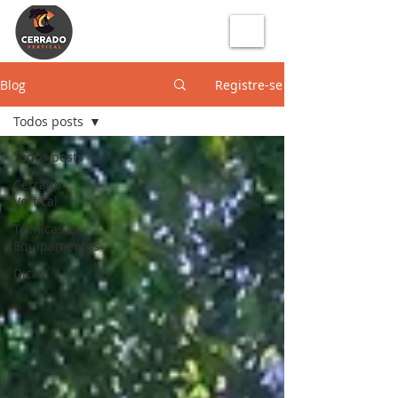
Blog
Registre-se
Todos posts
Todos posts
Cerrado
Vertical
Técnicas e
Equipamentos
Dicas