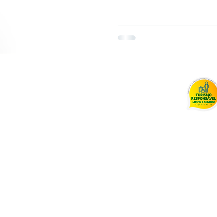
.258.0001-85
 4c - Entregas 5 dias úteis Brasília
125-5328