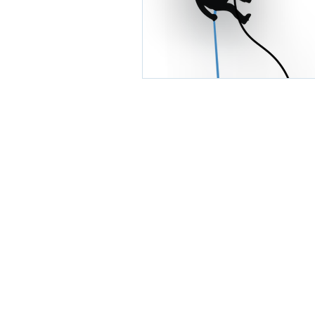
Cerrado Vertical
Registro Ministério do Turismo 20.940
CNPJ 20.940.258.0001-85
SHVP ch16 lt 23 rua
contato@cerradovertical.com
- (61) 98
Política de Cancelamento