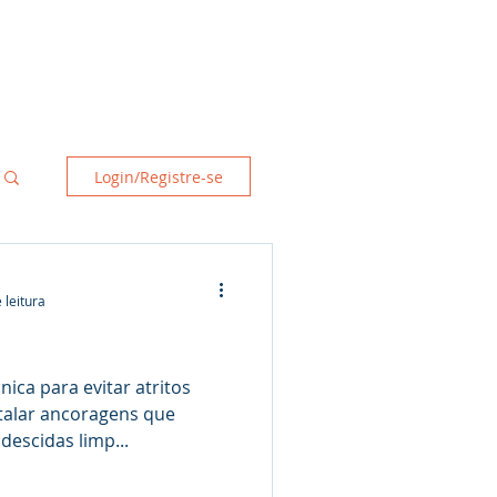
tato
Blog
Login
Mais
Login/Registre-se
 leitura
ica para evitar atritos
talar ancoragens que
descidas limp...